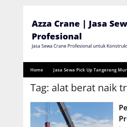
Skip
to
content
Azza Crane | Jasa Se
Profesional
Jasa Sewa Crane Profesional untuk Konstruks
Home
Jasa Sewa Pick Up Tangerang Mu
Tag:
alat berat naik t
P
Pr