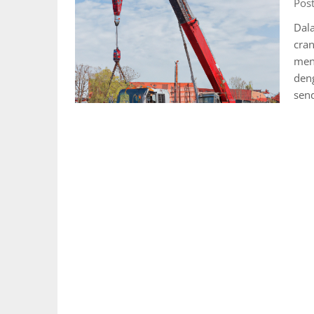
Post
Dala
cran
meng
deng
send