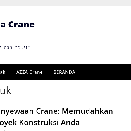
wa Crane
i dan Industri
rah
AZZA Crane
BERANDA
ruk
enyewaan Crane: Memudahkan
oyek Konstruksi Anda