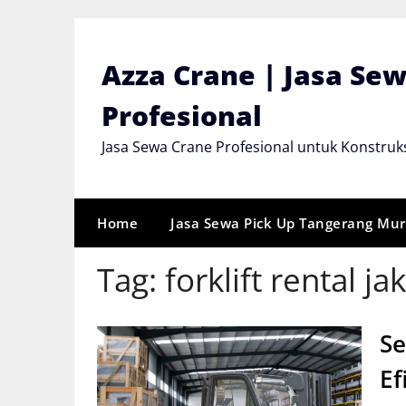
Skip
to
content
Azza Crane | Jasa Se
Profesional
Jasa Sewa Crane Profesional untuk Konstruks
Home
Jasa Sewa Pick Up Tangerang Mu
Tag:
forklift rental ja
Se
Ef