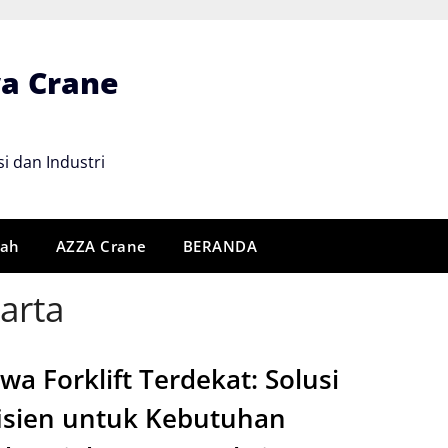
wa Crane
i dan Industri
rah
AZZA Crane
BERANDA
karta
wa Forklift Terdekat: Solusi
isien untuk Kebutuhan