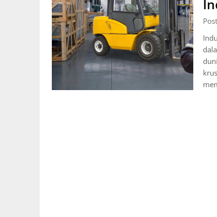
In
Pos
Indu
dal
duni
krus
mem