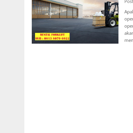
Pos
Apak
oper
oper
akan
mem