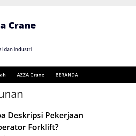
wa Crane
i dan Industri
rah
AZZA Crane
BERANDA
hunan
a Deskripsi Pekerjaan
erator Forklift?