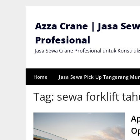
Skip
to
content
Azza Crane | Jasa Se
Profesional
Jasa Sewa Crane Profesional untuk Konstruks
Home
Jasa Sewa Pick Up Tangerang Mu
Tag:
sewa forklift ta
Ap
Op