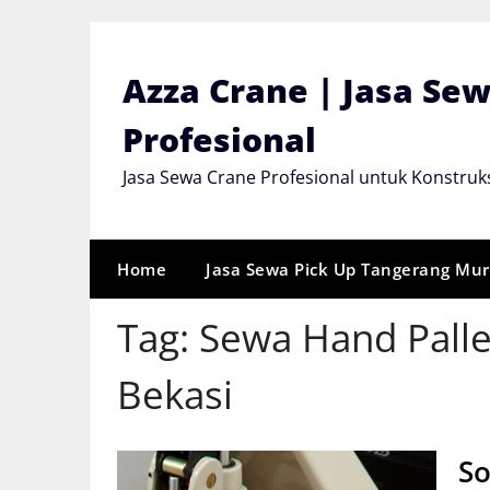
Skip
to
content
Azza Crane | Jasa Se
Profesional
Jasa Sewa Crane Profesional untuk Konstruks
Home
Jasa Sewa Pick Up Tangerang Mu
Tag:
Sewa Hand Pallet
Bekasi
So