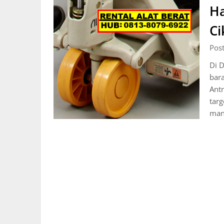
Ha
Ci
Post
Di D
bara
Antr
targ
man