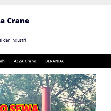
wa Crane
i dan Industri
rah
AZZA Crane
BERANDA