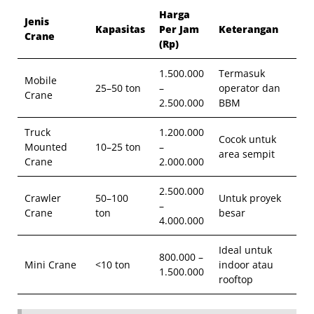
Harga
Jenis
Kapasitas
Per Jam
Keterangan
Crane
(Rp)
1.500.000
Termasuk
Mobile
25–50 ton
–
operator dan
Crane
2.500.000
BBM
Truck
1.200.000
Cocok untuk
Mounted
10–25 ton
–
area sempit
Crane
2.000.000
2.500.000
Crawler
50–100
Untuk proyek
–
Crane
ton
besar
4.000.000
Ideal untuk
800.000 –
Mini Crane
<10 ton
indoor atau
1.500.000
rooftop