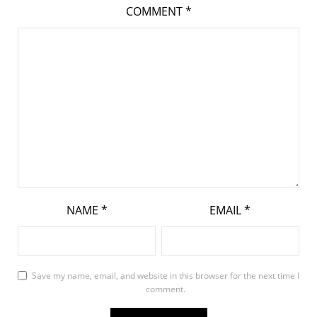
COMMENT
*
NAME
*
EMAIL
*
Save my name, email, and website in this browser for the next time I
comment.