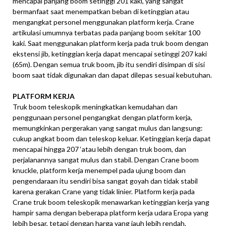
mencapai panjang boom setinggi 201 kaki, yang sangat
bermanfaat saat menempatkan beban di ketinggian atau
mengangkat personel menggunakan platform kerja. Crane
artikulasi umumnya terbatas pada panjang boom sekitar 100
kaki. Saat menggunakan platform kerja pada truk boom dengan
ekstensi jib, ketinggian kerja dapat mencapai setinggi 207 kaki
(65m). Dengan semua truk boom, jib itu sendiri disimpan di sisi
boom saat tidak digunakan dan dapat dilepas sesuai kebutuhan.
PLATFORM KERJA
Truk boom teleskopik meningkatkan kemudahan dan
penggunaan personel pengangkat dengan platform kerja,
memungkinkan pergerakan yang sangat mulus dan langsung:
cukup angkat boom dan teleskop keluar. Ketinggian kerja dapat
mencapai hingga 207 ‘atau lebih dengan truk boom, dan
perjalanannya sangat mulus dan stabil. Dengan Crane boom
knuckle, platform kerja menempel pada ujung boom dan
pengendaraan itu sendiri bisa sangat goyah dan tidak stabil
karena gerakan Crane yang tidak linier. Platform kerja pada
Crane truk boom teleskopik menawarkan ketinggian kerja yang
hampir sama dengan beberapa platform kerja udara Eropa yang
lebih besar, tetapi dengan harga yang jauh lebih rendah.