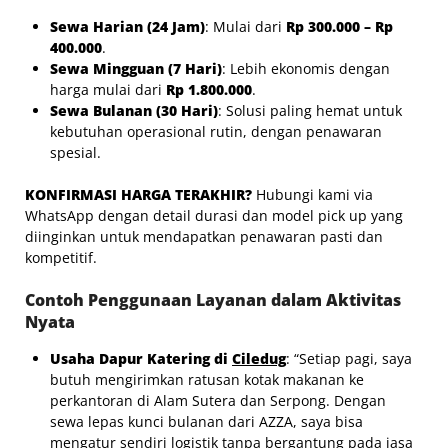
Sewa Harian (24 Jam)
: Mulai dari
Rp 300.000 – Rp
400.000
.
Sewa Mingguan (7 Hari)
: Lebih ekonomis dengan
harga mulai dari
Rp 1.800.000
.
Sewa Bulanan (30 Hari)
: Solusi paling hemat untuk
kebutuhan operasional rutin, dengan penawaran
spesial.
KONFIRMASI HARGA TERAKHIR?
Hubungi kami via
WhatsApp dengan detail durasi dan model pick up yang
diinginkan untuk mendapatkan penawaran pasti dan
kompetitif.
Contoh Penggunaan Layanan dalam Aktivitas
Nyata
Usaha Dapur Katering di
Ciledug
: “Setiap pagi, saya
butuh mengirimkan ratusan kotak makanan ke
perkantoran di Alam Sutera dan Serpong. Dengan
sewa lepas kunci bulanan dari AZZA, saya bisa
mengatur sendiri logistik tanpa bergantung pada jasa