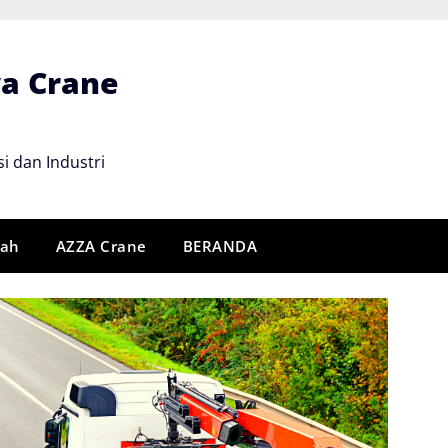
wa Crane
i dan Industri
rah
AZZA Crane
BERANDA