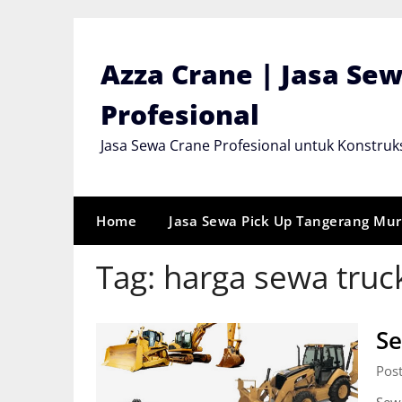
Skip
to
content
Azza Crane | Jasa Se
Profesional
Jasa Sewa Crane Profesional untuk Konstruks
Home
Jasa Sewa Pick Up Tangerang Mu
Tag:
harga sewa truc
Se
Pos