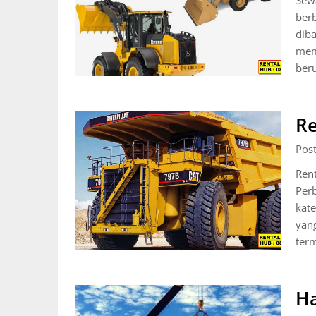
Sewa
berb
diba
mem
ber
Re
Post
Rent
Per
kate
yan
ter
Ha