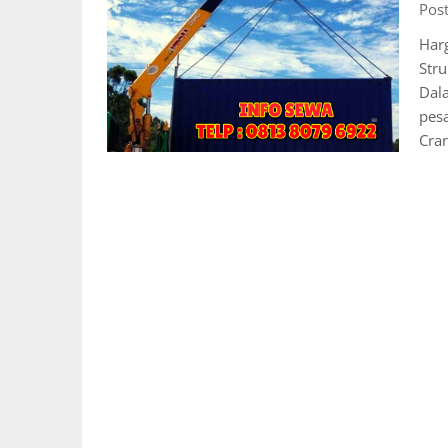
Pos
Har
Stru
Dal
pesa
Cra