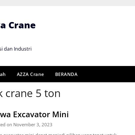
wa Crane
i dan Industri
rah
AZZA Crane
BERANDA
k crane 5 ton
wa Excavator Mini
ted on November 3, 2023