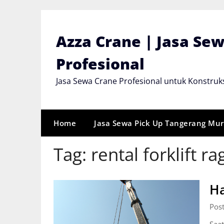
Skip
to
content
Azza Crane | Jasa Se
Profesional
Jasa Sewa Crane Profesional untuk Konstruks
Home
Jasa Sewa Pick Up Tangerang Mu
Tag:
rental forklift r
Ha
Post