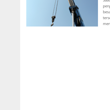
Saat
pen
bes
ter
men